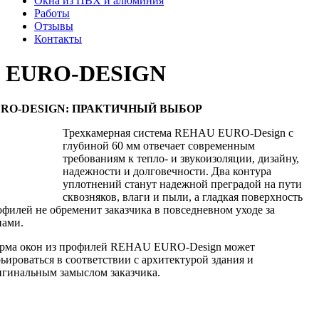
Окна из ПВХ и алюминия
Работы
Отзывы
Контакты
EURO-DESIGN
URO
-DESIGN: ПРАКТИЧНЫЙ ВЫБОР
Трехкамерная система REHAU E
URO
-Design с
глубиной 60 мм отвечает современным
требованиям к тепло- и звукоизоляции, дизайну,
надежности и долговечности. Два контура
уплотнений станут надежной преградой на пути
сквозняков, влаги и пыли, а гладкая поверхность
офилей не обременит заказчика в повседневном уходе за
нами.
рма окон из профилей REHAU E
URO
-Design может
ьироваться в соответствии с архитектурой здания и
игинальным замыслом заказчика.