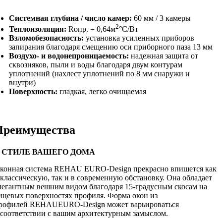
Системная глубина / число камер:
60 мм / 3 камеры
2
Теплоизоляция:
Rопр. = 0,64м
°С/Вт
Взломобезопасность:
установка усиленных приборов
запирания благодаря смещению оси приборного паза 13 мм
Воздухо- и водонепроницаемость:
надежная защита от
сквозняков, пыли и воды благодаря двум контурам
уплотнений (нахлест уплотнений по 8 мм снаружи и
внутри)
Поверхность:
гладкая, легко очищаемая
Преимущества
 СТИЛЕ ВАШЕГО ДОМА
конная система REHAU EURO-Design прекрасно впишется как
 классическую, так и в современную обстановку. Она обладает
легантным вешним видом благодаря 15-градусным скосам на
ицевых поверхностях профиля. Форма окон из
рофилей REHAUEURO-Design может варьироваться
 соответствии с вашим архитектурным замыслом.