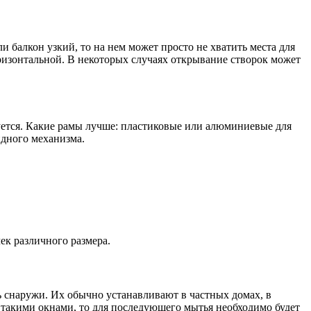
и балкон узкий, то на нем может просто не хватить места для
оризонтальной. В некоторых случаях открывание створок может
буется. Какие рамы лучше: пластиковые или алюминиевые для
идного механизма.
ек различного размера.
ь снаружи. Их обычно устанавливают в частных домах, в
 такими окнами, то для последующего мытья необходимо будет