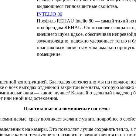
выдающиеся теплозащитные свойства.
INTELIO 80
Профиль REHAU Intelio 80 — самый тихий из
под брендом REHAU. Он позволяет сократить 
внешнего шума вдвое, обеспечивая непревзой
звукоизоляцию, надежно удерживает тепло и б
пластиковым элементам максимально пропуска
помещение.
вершенной конструкцией. Благодаря остеклению мы на порядок 
 уже о всех выгодах отдельной закрытой комнаты, которую можн
люминиевые окна — какие лучше? Каждый отдельный владелец ба
от или иной вид остекления.
Пластиковые и алюминиевые системы
люминиевые, сразу возникает желание узнать подробнее о свойст
азделенных на камеры. Это позволяет лучше сохранять тепло, а
больше камер, тем лучше теплозащита и звукоизоляция окна, но 