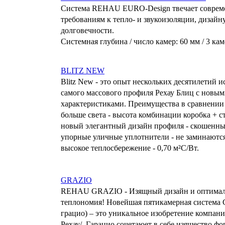
Cистема REHAU EURO-Design твечает совре
требованиям к тепло- и звукоизоляции, дизайн
долговечности.
Системная глубина / число камер: 60 мм / 3 ка
BLITZ NEW
Blitz New - это опыт нескольких десятилетий 
самого массового профиля Рехау Блиц с нов
характеристиками. Преимущества в сравнении с 
больше света - высота комбинации коробка + с
новый элегантный дизайн профиля - скошенны
упорные уличные уплотнители - не заминаются 
высокое теплосбережение - 0,70 м²С/Вт.
GRAZIO
REHAU GRAZIO - Изящный дизайн и оптимал
теплономия! Новейшая пятикамерная система
грацио) – это уникальное изобретение компа
Рехау/, Гарацио сочетаюет в себе изящество ф