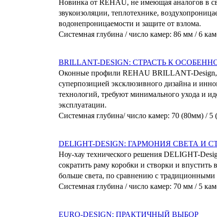
Новинка от REHAU, не имеющая аналогов в св
звукоизоляции, теплотехнике, воздухопроница
водонепроницаемости и защите от взлома.
Системная глубина / число камер: 86 мм / 6 кам
ВRILLANT-DESIGN: СТРАСТЬ К ОСОБЕН
Оконные профили REHAU BRILLANT-Design, 
суперпозицией эксклюзивного дизайна и инн
технологий, требуют минимального ухода и ид
эксплуатации.
Системная глубина/ число камер: 70 (80мм) / 5 (
DELIGHT-DESIGN: ГАРМОНИЯ СВЕТА И С
Ноу-хау технического решения DELIGHT-Desig
сократить раму коробки и створки и впустить 
больше света, по сравнению с традиционными
Системная глубина / число камер: 70 мм / 5 кам
EURO-DESIGN: ПРАКТИЧНЫЙ ВЫБОР