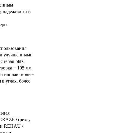
менным
у, надежности и
меры.
использования
ыми улучшенными
rehau blitz:
творка = 105 мм.
й наплав. новые
в углах. более
ьная
 GRAZIO (рехау
нии REHAU /
ормы и