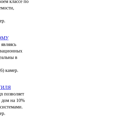
оем классе по
емости,
ер.
НОМУ
являясь
овационных
еальны в
6) камер.
ТИЛЯ
n позволяет
в дом на 10%
 системами.
ер.