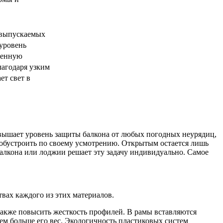
 выпускаемых
уровень
денную
лагодаря узким
ет свет в
повышает уровень защиты балкона от любых погодных неурядиц,
о обустроить по своему усмотрению. Открытым остается лишь
лкона или лоджии решает эту задачу индивидуально. Самое
вах каждого из этих материалов.
 также повысить жесткость профилей. В рамы вставляются
тем больше его вес. Экологичность пластиковых систем